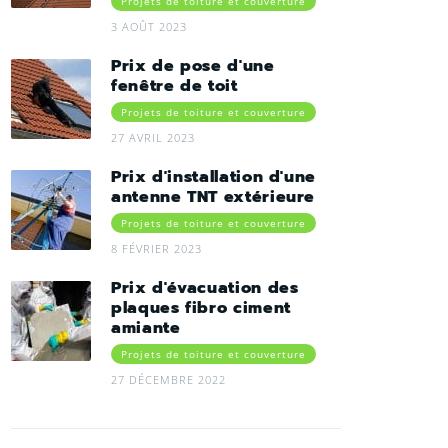
Projets de toiture et couverture
3 AOÛT 2023
Prix de pose d'une
fenêtre de toit
Projets de toiture et couverture
27 AVRIL 2023
Prix d'installation d'une
antenne TNT extérieure
Projets de toiture et couverture
8 FÉVRIER 2023
Prix d'évacuation des
plaques fibro ciment
amiante
Projets de toiture et couverture
27 DÉCEMBRE 2022