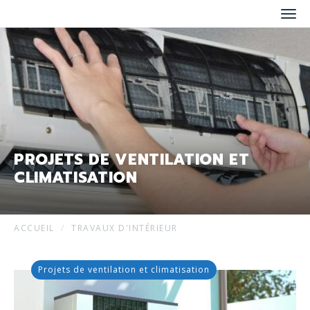
Men
PROJETS DE VENTILATION ET
CLIMATISATION
ACCUEIL
TRAVAUX D'INTÉRIEUR
Projets de ventilation et climatisation