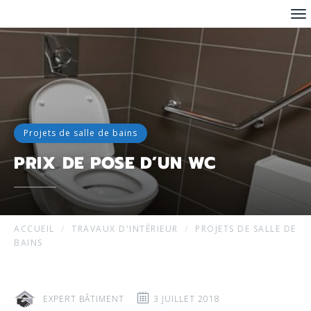
Me
Projets de salle de bains
PRIX DE POSE D’UN WC
ACCUEIL
TRAVAUX D'INTÉRIEUR
PROJETS DE SALLE DE
BAINS
EXPERT BÂTIMENT
3 JUILLET 2018